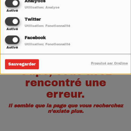
40
Analytics
Utilisation: Analyse
Activé
Twitter
Utilisation: Fonctionnalité
Activé
Facebook
Utilisation: Fonctionnalité
Activé
Propulsé par Orejime
Sauvegarder
Oups, vous avez
rencontré une
erreur.
Il semble que la page que vous recherchez
n’existe plus.