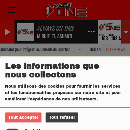
ALWAYS ON TIME
JA RULE FT. ASHANTI
ndidatez pour intégrer les Conseils de Quartier
GIGEAN Les Nocturnes de Mot
FLASH NEWS
Les informations que
nous collectons
Nous utilisons des cookies pour fournir les services
et les fonctionnalités proposés sur notre site et pour
améliorer l'expérience de nos utilisateurs.
Tout accepter
Tout refuser