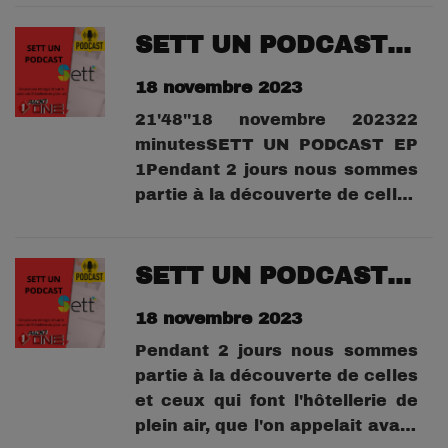
soient brancardiers,
réceptionnistes ou aide-
SETT UN PODCAST Ep 1
soignants. Leurs témoignages
18 novembre 2023
sont poignants, drôles et
émouvants.
21'48''18 novembre 202322
minutesSETT UN PODCAST EP
1Pendant 2 jours nous sommes
partie à la découverte de celles
et ceux qui font l'hôtellerie de
plein air, que l'on appelait avant
le Camping. sur le salon du
SETT UN PODCAST ep 2
SETTdans cet épisode Vincent
18 novembre 2023
Fraisse qui construit des
Bungalow...
Pendant 2 jours nous sommes
partie à la découverte de celles
et ceux qui font l'hôtellerie de
plein air, que l'on appelait avant