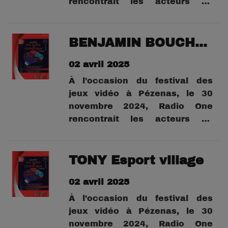
rencontrait les acteurs du
numérique dans les ronds pour
en savoir plus, s'informer et
appréhender l'univers du
BENJAMIN BOUCHER PROMENEUR DU NET 30
numérique.
02 avril 2025
À l'occasion du festival des
jeux vidéo à Pézenas, le 30
novembre 2024, Radio One
rencontrait les acteurs du
numérique dans les ronds pour
en savoir plus, s'informer et
appréhender l'univers du
TONY Esport village
numérique.
02 avril 2025
À l'occasion du festival des
jeux vidéo à Pézenas, le 30
novembre 2024, Radio One