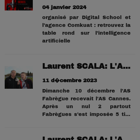
04 janvier 2024
organisé par Digital School et
l'agence Comkuat : retrouvez la
table rond sur l'intelligence
artificielle
Laurent SCALA: L'AS Fabrègues qualifiée pour les 32èmes de finale!
11 d�cembre 2023
Dimanche 10 décembre l'AS
Fabrègue recevait l'AS Cannes.
Après un nul 2 partout
Fabrègues s'est imposée 5 tirs
au but à 4 et jouera donc pour
la 2ème fois de son histoire un
32ème de finale de Coupe de
Laurent SCALA: L'AS Fabrègues 8ème tour de la Coupe de France