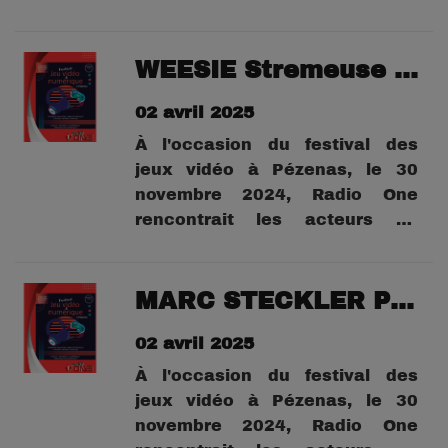
bassin de Thau, les acteurs
engagés de la transition
territorial et
WEESIE Stremeuse de jeux vidéo
environnementale.Organisé par
02 avril 2025
le Syndicat Mixte du Bassin de
Thau, l’événement a mis à
À l'occasion du festival des
l’honneur les initiatives...
jeux vidéo à Pézenas, le 30
novembre 2024, Radio One
rencontrait les acteurs du
numérique dans les ronds pour
en savoir plus, s'informer et
appréhender l'univers du
MARC STECKLER Professeur au lycée de Pezenas
numérique.
02 avril 2025
À l'occasion du festival des
jeux vidéo à Pézenas, le 30
novembre 2024, Radio One