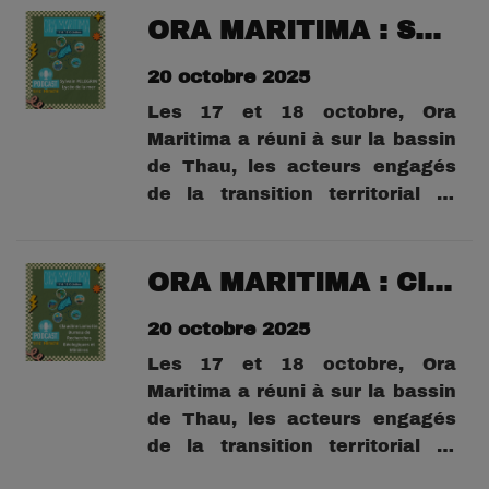
Thau, l’événement a mis à
ORA MARITIMA : Sylvain Pelegrin : Lycée de la Mer à Sète
l’honneur les initiatives locales,
20 octobre 2025
dans divers lieux dont Sète,
Frontignan Ballaruc les...
Les 17 et 18 octobre, Ora
Maritima a réuni à sur la bassin
de Thau, les acteurs engagés
de la transition territorial et
environnementale.Organisé par
le Syndicat Mixte du Bassin de
Thau, l’événement a mis à
ORA MARITIMA : Claudine Lamotte du Bureau de Recherches Géologiques et Minières
l’honneur les initiatives locales,
20 octobre 2025
dans divers lieux dont Sète,
Frontignan Ballaruc les...
Les 17 et 18 octobre, Ora
Maritima a réuni à sur la bassin
de Thau, les acteurs engagés
de la transition territorial et
environnementale.Organisé par