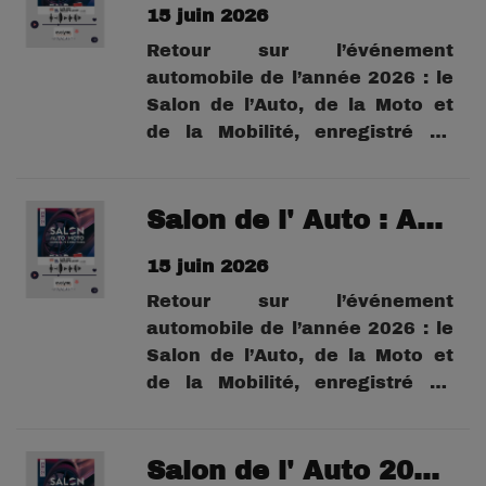
15 juin 2026
cœur de l’univers automobile
montpelliérain.Au-delà des
Retour sur l’événement
marques et des...
automobile de l’année 2026 : le
Salon de l’Auto, de la Moto et
de la Mobilité, enregistré au
Parc des Expositions de
Montpellier en mai 2026.À
travers cette série de podcasts,
Salon de l' Auto : Anthony Mayer Saint-Agne - PDG Elit NRJ -
Eric Hirschi vous emmène au
15 juin 2026
cœur de l’univers automobile
montpelliérain.Au-delà des
Retour sur l’événement
marques et des...
automobile de l’année 2026 : le
Salon de l’Auto, de la Moto et
de la Mobilité, enregistré au
Parc des Expositions de
Montpellier en mai 2026.À
travers cette série de podcasts,
Salon de l' Auto 2026 : Alexandre Rodriguez Pardo Directeur Mercedes Sete