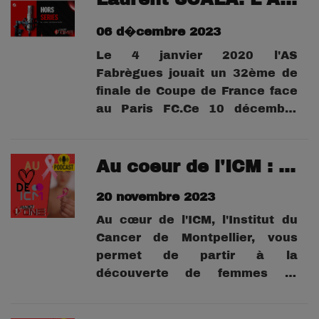
France!Une belle victoire dont
nous parle Laurent SCALA
06 d�cembre 2023
l'entraîneur de Fabrègues
Le 4 janvier 2020 l'AS
Fabrègues jouait un 32ème de
finale de Coupe de France face
au Paris FC.Ce 10 décembre
2023 à 14h l'AS Fabrègues (N3)
reçoit l'AS Cannes (N2) avec
peut-être un nouveau beau
Au coeur de l'ICM : Ep 3 Séverine
parcours dans cette belle
20 novembre 2023
compétitionLaurent SCALA,
ancien "Vert et Blanc", est...
Au cœur de l'ICM, l'Institut du
Cancer de Montpellier, vous
permet de partir à la
découverte de femmes et
d'hommes qui font l'ICM, qu'ils
soient brancardiers,