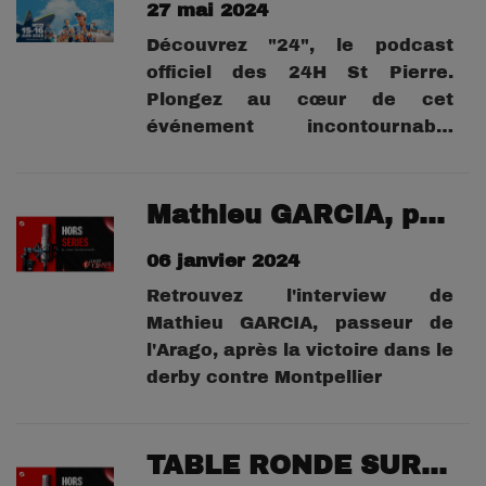
27 mai 2024
celles et ceux qui font les 24H,
des organisateurs aux
Découvrez "24", le podcast
participants, et...
officiel des 24H St Pierre.
Plongez au cœur de cet
événement incontournable
avec les dernières
informations, les coulisses , et
des interviews exclusives.
Mathieu GARCIA, passeur de l'Arago
Dans chaque épisode,
06 janvier 2024
rencontrez celles et ceux qui
font les 24H, des organisateurs
Retrouvez l'interview de
aux participants, et vivez
Mathieu GARCIA, passeur de
avec...
l'Arago, après la victoire dans le
derby contre Montpellier
TABLE RONDE SUR L'INTELLIGENCE ARTIFICIEL