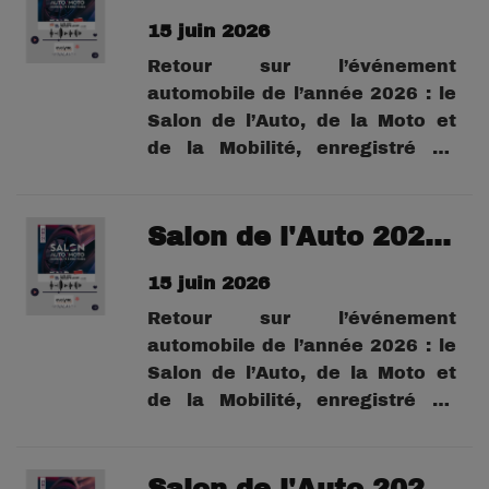
Eric Hirschi vous emmène au
15 juin 2026
cœur de l’univers automobile
montpelliérain.Au-delà des
Retour sur l’événement
marques et des...
automobile de l’année 2026 : le
Salon de l’Auto, de la Moto et
de la Mobilité, enregistré au
Parc des Expositions de
Montpellier en mai 2026.À
travers cette série de podcasts,
Salon de l'Auto 2026 : Damien Petithomme, directeur de Pepisud.
Eric Hirschi vous emmène au
15 juin 2026
cœur de l’univers automobile
montpelliérain.Au-delà des
Retour sur l’événement
marques et des...
automobile de l’année 2026 : le
Salon de l’Auto, de la Moto et
de la Mobilité, enregistré au
Parc des Expositions de
Montpellier en mai 2026.À
travers cette série de podcasts,