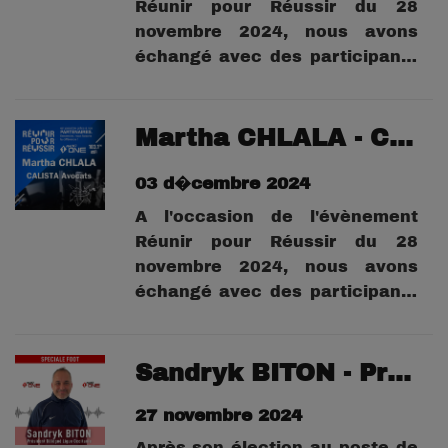
Réunir pour Réussir du 28
novembre 2024, nous avons
échangé avec des participants
et des partenaires.Entretien
avec Hugo LANGLOIS, de la
société LR Intervention.
Martha CHLALA - CALISTA Avocats
03 d�cembre 2024
A l'occasion de l'évènement
Réunir pour Réussir du 28
novembre 2024, nous avons
échangé avec des participants
et des partenaires.Entretien
avec Martha CHLALA, du
cabinet CALISTA Avocat,
Sandryk BITON - Président délégué de la ligue de football Occitanie
partenaire de l'évènement.
27 novembre 2024
Après son élection au poste de