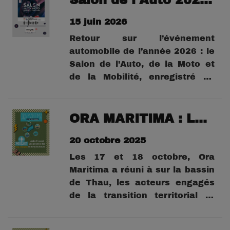
Salon de l'Auto 2026 : David Magoust Responsable sud france BYD
Eric Hirschi vous emmène au
15 juin 2026
cœur de l’univers automobile
montpelliérain.Au-delà des
Retour sur l’événement
marques et des...
automobile de l’année 2026 : le
Salon de l’Auto, de la Moto et
de la Mobilité, enregistré au
Parc des Expositions de
Montpellier en mai 2026.À
travers cette série de podcasts,
ORA MARITIMA : Leslie Prévost, de la Coopérative des Conchyliculteurs de Méditerranée,
Eric Hirschi vous emmène au
20 octobre 2025
cœur de l’univers automobile
montpelliérain.Au-delà des
Les 17 et 18 octobre, Ora
marques et des...
Maritima a réuni à sur la bassin
de Thau, les acteurs engagés
de la transition territorial et
environnementale.Organisé par
le Syndicat Mixte du Bassin de