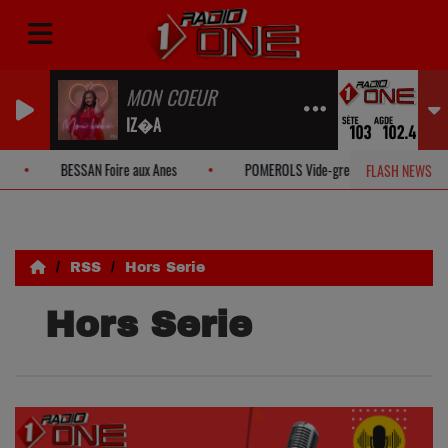
MON COEUR
IZ�A
BESSAN Foire aux Anes
POMEROLS Vide-grenier solidaire
ST TH
FLASH NEWS
RSS
Hors Serie
Hors Serie