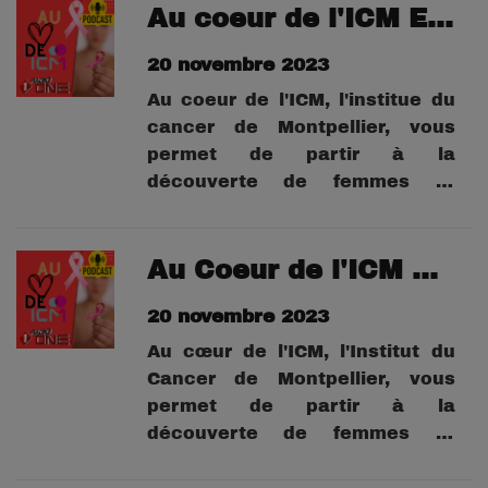
réceptionnistes ou aide-
Au coeur de l'ICM Ep 5 : Nordine
soignants. Leurs témoignages
20 novembre 2023
sont poignants, drôles et
émouvants.
Au coeur de l'ICM, l'institue du
cancer de Montpellier, vous
permet de partir à la
découverte de femmes et
d'hommes qui font l'ICM, qu'ils
soient brancardier,
réceptionniste ou aide
Au Coeur de l'ICM Ep 4 : Maguy
soignante. leurs témoignages
20 novembre 2023
sont poignant, drôle émouvant .
Au cœur de l'ICM, l'Institut du
Cancer de Montpellier, vous
permet de partir à la
découverte de femmes et
d'hommes qui font l'ICM, qu'ils
soient brancardiers,