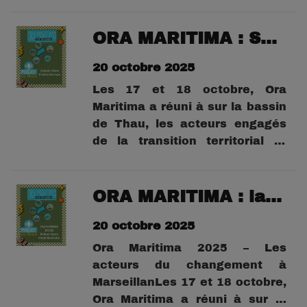
le Syndicat Mixte du Bassin de
Thau, l’événement a mis à
ORA MARITIMA : Sylvain Chave Predict Services
l’honneur les initiatives locales,
20 octobre 2025
dans divers lieux dont Sète,
Frontignan Ballaruc les...
Les 17 et 18 octobre, Ora
Maritima a réuni à sur la bassin
de Thau, les acteurs engagés
de la transition territorial et
environnementale.Organisé par
le Syndicat Mixte du Bassin de
Thau, l’événement a mis à
ORA MARITIMA : la plateforme BOCALE par Fabien Heran et Chloé Mechiche
l’honneur les initiatives locales,
20 octobre 2025
dans divers lieux dont Sète,
Frontignan Ballaruc les...
Ora Maritima 2025 – Les
acteurs du changement à
MarseillanLes 17 et 18 octobre,
Ora Maritima a réuni à sur la