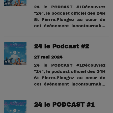
des organisateurs aux
24 le PODCAST #1Découvrez
participants, et...
"24", le podcast officiel des 24H
St Pierre.Plongez au cœur de
cet événement incontournable
avec les dernières
informations, les coulisses , et
des interviews exclusives.Dans
24 le Podcast #2
chaque épisode, rencontrez
27 mai 2024
celles et ceux qui font les 24H,
des organisateurs aux
24 le PODCAST #1Découvrez
participants, et...
"24", le podcast officiel des 24H
St Pierre.Plongez au cœur de
cet événement incontournable
avec les dernières
informations, les coulisses , et
des interviews exclusives.Dans
24 le PODCAST #1
chaque épisode, rencontrez