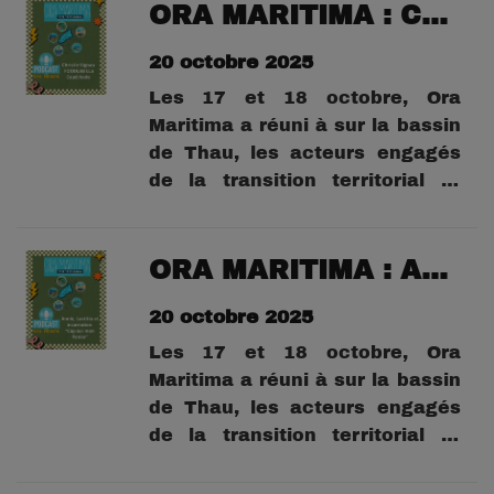
Thau, l’événement a mis à
ORA MARITIMA : Christel Vignau, du FoodLab La Capéchade
l’honneur les initiatives locales,
20 octobre 2025
dans divers lieux dont Sète,
Frontignan Ballaruc les...
Les 17 et 18 octobre, Ora
Maritima a réuni à sur la bassin
de Thau, les acteurs engagés
de la transition territorial et
environnementale.Organisé par
le Syndicat Mixte du Bassin de
Thau, l’événement a mis à
ORA MARITIMA : Annie, Laetitia et incarnation “Cap sur mon Panier
l’honneur les initiatives locales,
20 octobre 2025
dans divers lieux dont Sète,
Frontignan Ballaruc les...
Les 17 et 18 octobre, Ora
Maritima a réuni à sur la bassin
de Thau, les acteurs engagés
de la transition territorial et
environnementale.Organisé par
le Syndicat Mixte du Bassin de