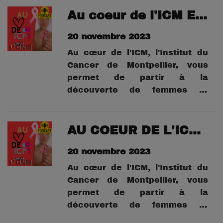
réceptionnistes ou aide-
Au coeur de l'ICM Ep 2 Candice
soignants. Leurs témoignages
20 novembre 2023
sont poignants, drôles et
émouvants.
Au cœur de l'ICM, l'Institut du
Cancer de Montpellier, vous
permet de partir à la
découverte de femmes et
d'hommes qui font l'ICM, qu'ils
soient brancardiers,
réceptionnistes ou aide-
AU COEUR DE L'ICM : Ep 1 Murielle
soignants. Leurs témoignages
20 novembre 2023
sont poignants, drôles et
émouvants.
Au cœur de l'ICM, l'Institut du
Cancer de Montpellier, vous
permet de partir à la
découverte de femmes et
d'hommes qui font l'ICM, qu'ils