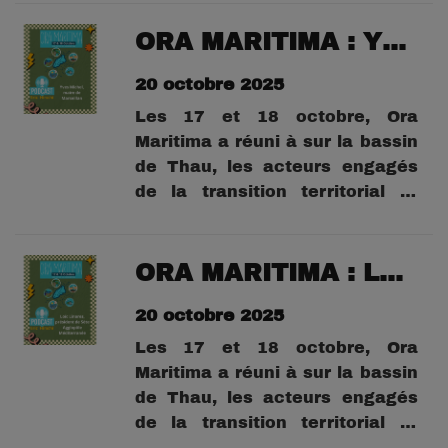
le Syndicat Mixte du Bassin de
Thau, l’événement a mis à
ORA MARITIMA : YVES MICHEL Maire de MARSEILLAN
l’honneur les initiatives locales,
20 octobre 2025
dans divers lieux dont Sète,
Frontignan Ballaruc les...
Les 17 et 18 octobre, Ora
Maritima a réuni à sur la bassin
de Thau, les acteurs engagés
de la transition territorial et
environnementale.Organisé par
le Syndicat Mixte du Bassin de
Thau, l’événement a mis à
ORA MARITIMA : Loïc Linares, président de Sète Agglopôle Méditerranée
l’honneur les initiatives locales,
20 octobre 2025
dans divers lieux dont Sète,
Frontignan Ballaruc les...
Les 17 et 18 octobre, Ora
Maritima a réuni à sur la bassin
de Thau, les acteurs engagés
de la transition territorial et
environnementale.Organisé par