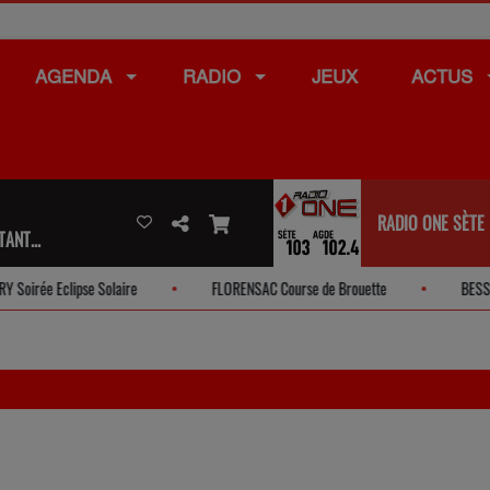
AGENDA
RADIO
JEUX
ACTUS
RADIO ONE SÈTE
ANT...
ée Eclipse Solaire
FLORENSAC Course de Brouette
BESSAN Foi