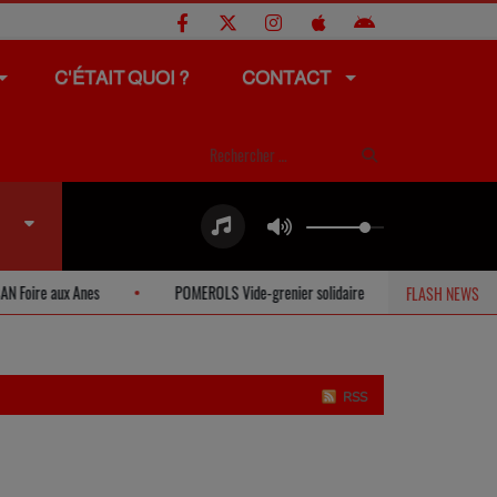
C'ÉTAIT QUOI ?
CONTACT
re aux Anes
POMEROLS Vide-grenier solidaire
ST THIBERY Le R
FLASH NEWS
RSS