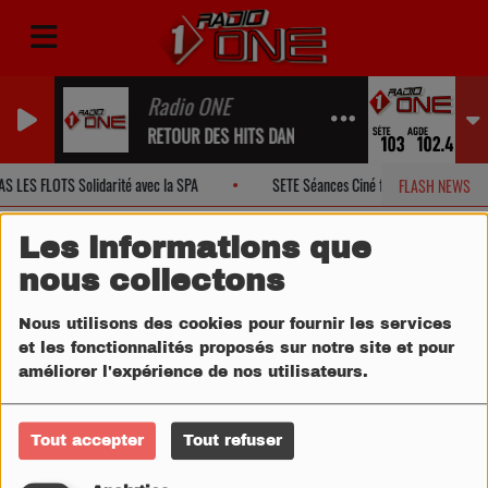
Radio ONE
RETOUR DES HITS DANS UN INSTANT...
 LES FLOTS Solidarité avec la SPA
SETE Séances Ciné face à la Mer
FLASH NEWS
Les informations que
nous collectons
Nous utilisons des cookies pour fournir les services
et les fonctionnalités proposés sur notre site et pour
améliorer l'expérience de nos utilisateurs.
Tout accepter
Tout refuser