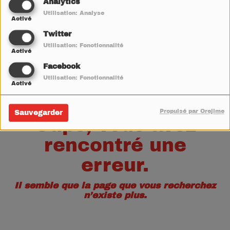
40
Analytics
Utilisation: Analyse
Activé
Twitter
Utilisation: Fonctionnalité
Activé
Facebook
Utilisation: Fonctionnalité
Activé
Propulsé par Orejime
Sauvegarder
Oups, vous avez
rencontré une
erreur.
Il semble que la page que vous recherchez
n’existe plus.