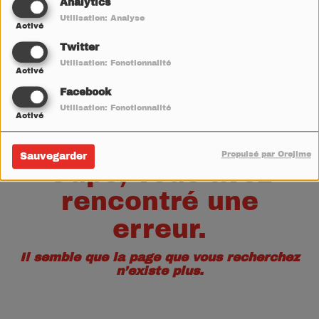
40
Analytics
Utilisation: Analyse
Activé
Twitter
Utilisation: Fonctionnalité
Activé
Facebook
Utilisation: Fonctionnalité
Activé
Propulsé par Orejime
Sauvegarder
Oups, vous avez
rencontré une
erreur.
Il semble que la page que vous recherchez
n’existe plus.