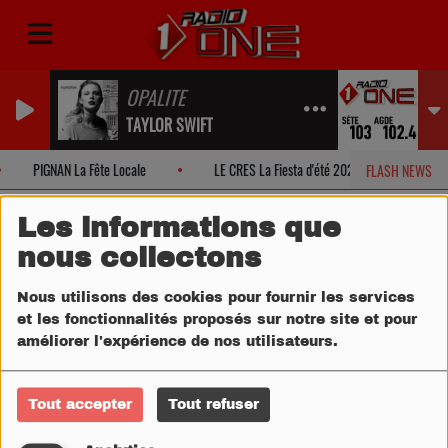
OPALITE
TAYLOR SWIFT
PIGNAN La Fête Locale
LE CRES La Fiesta d'été 2026!
MON
FLASH NEWS
Les informations que
nous collectons
Nous utilisons des cookies pour fournir les services
et les fonctionnalités proposés sur notre site et pour
améliorer l'expérience de nos utilisateurs.
Tout accepter
Tout refuser