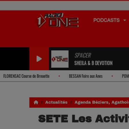
PODCASTS
SPACER
SHEILA & B DEVOTION
de Brouette
BESSAN Foire aux Anes
POMEROLS Vide-grenier so
Actualités
Agenda Béziers, Agathoi
SETE Les Activi