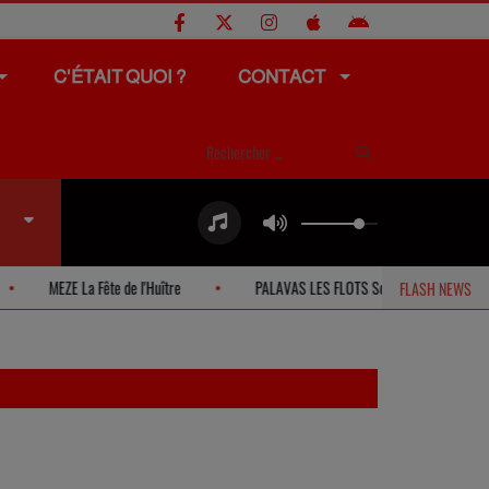
C'ÉTAIT QUOI ?
CONTACT
de l'Huître
PALAVAS LES FLOTS Solidarité avec la SPA
SETE Séa
FLASH NEWS