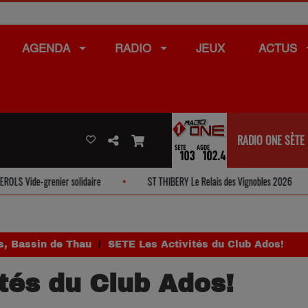
AGENDA
RADIO
JEUX
ACTUS
RADIO ONE SÈTE
lidaire
ST THIBERY Le Relais des Vignobles 2026
MEZE La Fête 
s, Bassin de Thau
SETE Les Activités du Club Ados!
tés du Club Ados!