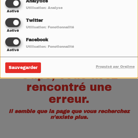
40
Analytics
Utilisation: Analyse
Activé
Twitter
Utilisation: Fonctionnalité
Activé
Facebook
Utilisation: Fonctionnalité
Activé
Propulsé par Orejime
Sauvegarder
Oups, vous avez
rencontré une
erreur.
Il semble que la page que vous recherchez
n’existe plus.