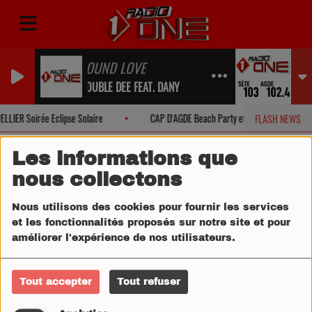
FOUND LOVE
DOUBLE DEE FEAT. DANY
LIER Soirée Eclipse Solaire
CAP D'AGDE Beach Party et Eclipse Solaire
FLASH NEWS
Les informations que
nous collectons
Nous utilisons des cookies pour fournir les services
et les fonctionnalités proposés sur notre site et pour
améliorer l'expérience de nos utilisateurs.
Tout accepter
Tout refuser