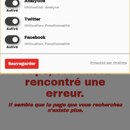
40
Analytics
Utilisation: Analyse
Activé
Twitter
Utilisation: Fonctionnalité
Activé
Facebook
Utilisation: Fonctionnalité
Activé
Propulsé par Orejime
Sauvegarder
Oups, vous avez
rencontré une
erreur.
Il semble que la page que vous recherchez
n’existe plus.