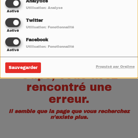
40
Analytics
Utilisation: Analyse
Activé
Twitter
Utilisation: Fonctionnalité
Activé
Facebook
Utilisation: Fonctionnalité
Activé
Propulsé par Orejime
Sauvegarder
Oups, vous avez
rencontré une
erreur.
Il semble que la page que vous recherchez
n’existe plus.