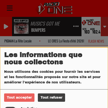
THE MUSIC'S GOT ME
BASS BUMPERS
PIGNAN La Fête Locale
LE CRES La Fiesta d'été 2026!
MONTPE
FLASH NEWS
Les informations que
nous collectons
Nous utilisons des cookies pour fournir les services
et les fonctionnalités proposés sur notre site et pour
améliorer l'expérience de nos utilisateurs.
Tout accepter
Tout refuser