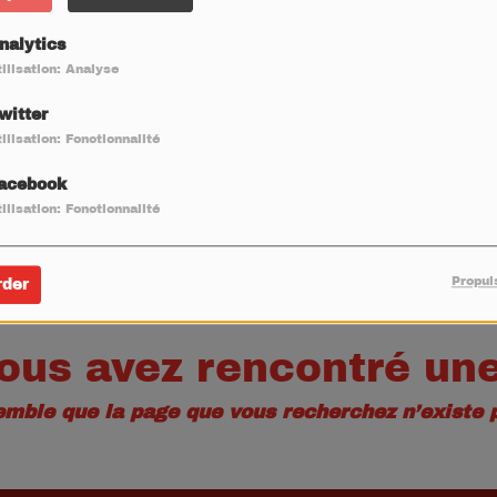
40
nalytics
ilisation: Analyse
witter
ilisation: Fonctionnalité
acebook
ilisation: Fonctionnalité
Propul
rder
ous avez rencontré une
semble que la page que vous recherchez n’existe p