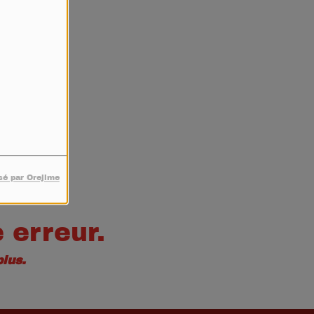
4
sé par Orejime
 erreur.
lus.