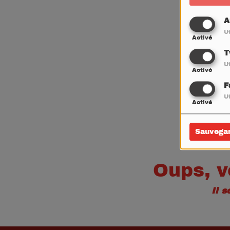
A
Ut
Activé
T
Ut
Activé
F
Ut
Activé
Sauvega
Oups, v
Il 