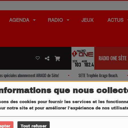
AGENDA
RADIO
JEUX
ACTUS
RADIO ONE SÈTE
spéciales abonnement ARAGO de Sète!
SETE Trophée Arago Beach.
informations que nous collec
sons des cookies pour fournir les services et les fonctionna
ur notre site et pour améliorer l'expérience de nos utilisa
epter
Tout refuser