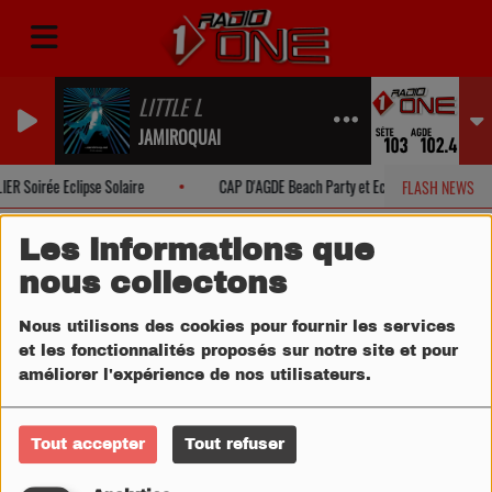
LITTLE L
JAMIROQUAI
R Soirée Eclipse Solaire
CAP D'AGDE Beach Party et Eclipse Solaire
FLASH NEWS
Les informations que
nous collectons
Nous utilisons des cookies pour fournir les services
et les fonctionnalités proposés sur notre site et pour
améliorer l'expérience de nos utilisateurs.
Tout accepter
Tout refuser