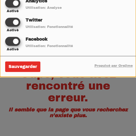
40
Analytics
Utilisation: Analyse
Activé
Twitter
Utilisation: Fonctionnalité
Activé
Facebook
Utilisation: Fonctionnalité
Activé
Propulsé par Orejime
Sauvegarder
Oups, vous avez
rencontré une
erreur.
Il semble que la page que vous recherchez
n’existe plus.