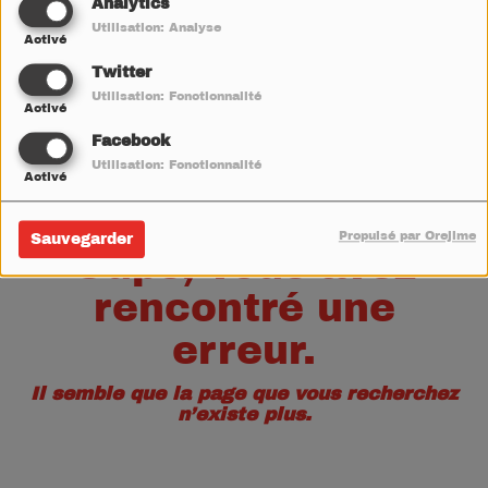
40
Analytics
Utilisation: Analyse
Activé
Twitter
Utilisation: Fonctionnalité
Activé
Facebook
Utilisation: Fonctionnalité
Activé
Propulsé par Orejime
Sauvegarder
Oups, vous avez
rencontré une
erreur.
Il semble que la page que vous recherchez
n’existe plus.