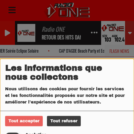
Radio ONE
RETOUR DES HITS DANS UN INSTANT...
 Soirée Eclipse Solaire
CAP D'AGDE Beach Party et Eclipse Solaire
FLASH NEWS
Les informations que
nous collectons
Nous utilisons des cookies pour fournir les services
et les fonctionnalités proposés sur notre site et pour
améliorer l'expérience de nos utilisateurs.
Tout accepter
Tout refuser