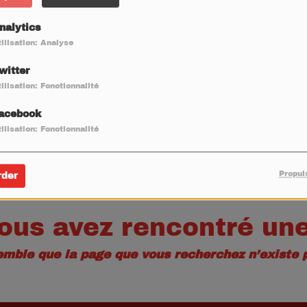
40
nalytics
ilisation: Analyse
witter
ilisation: Fonctionnalité
acebook
ilisation: Fonctionnalité
Propul
rder
ous avez rencontré une
semble que la page que vous recherchez n’existe p