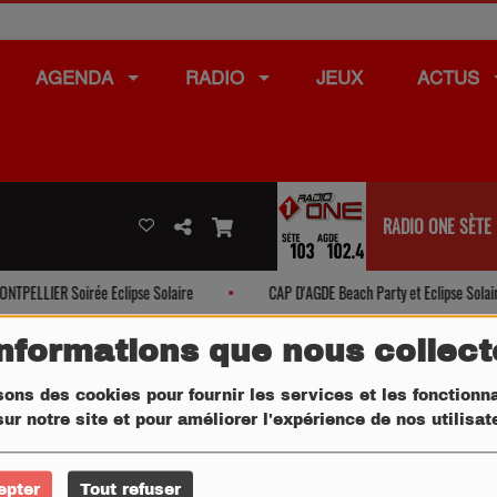
AGENDA
RADIO
JEUX
ACTUS
RADIO ONE SÈTE
PELLIER Soirée Eclipse Solaire
CAP D'AGDE Beach Party et Eclipse Solaire
informations que nous collec
sons des cookies pour fournir les services et les fonctionna
ur notre site et pour améliorer l'expérience de nos utilisa
epter
Tout refuser