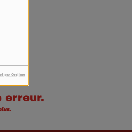
4
sé par Orejime
 erreur.
lus.