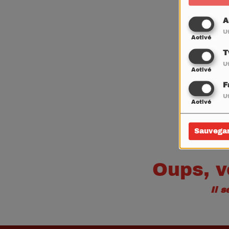
A
Ut
Activé
T
Ut
Activé
F
Ut
Activé
Sauvega
Oups, v
Il 