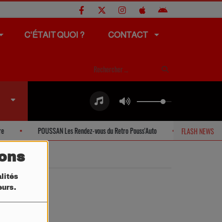
C'ÉTAIT QUOI ?
CONTACT
POUSSAN Les Rendez-vous du Retro Pouss'Auto
SETE Offres sp
FLASH NEWS
tons
lités
teurs.