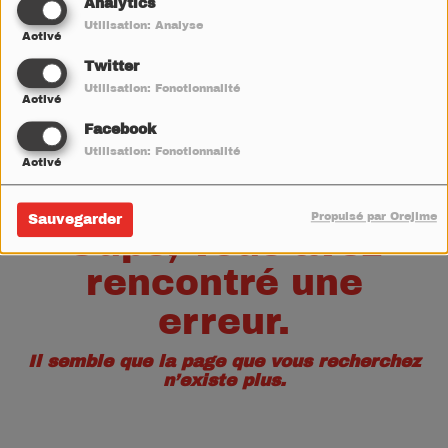
40
Analytics
Utilisation: Analyse
Activé
Twitter
Utilisation: Fonctionnalité
Activé
Facebook
Utilisation: Fonctionnalité
Activé
Propulsé par Orejime
Sauvegarder
Oups, vous avez
rencontré une
erreur.
Il semble que la page que vous recherchez
n’existe plus.