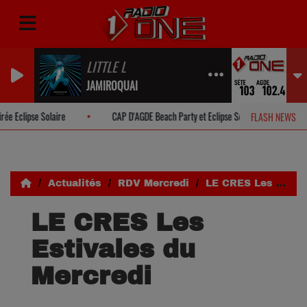
LITTLE L
JAMIROQUAI
lipse Solaire
CAP D'AGDE Beach Party et Eclipse Solaire
POUSS
FLASH NEWS
Actualités
RDV Mercredi
LE CRES Les Estivales du Mercredi
LE CRES Les
Estivales du
Mercredi