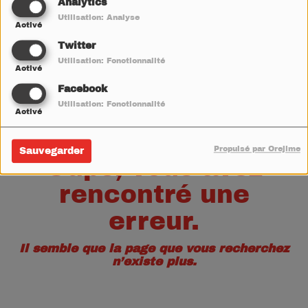
40
Analytics
Utilisation: Analyse
Activé
Twitter
Utilisation: Fonctionnalité
Activé
Facebook
Utilisation: Fonctionnalité
Activé
Propulsé par Orejime
Sauvegarder
Oups, vous avez
rencontré une
erreur.
Il semble que la page que vous recherchez
n’existe plus.