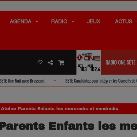
AGENDA
RADIO
JEUX
ACTUS
RADIO ONE SÈTE
c Brassens!
SETE Candidatez pour intégrer les Conseils de Quartier
Atelier Parents Enfants les mercredis et vendredis
Parents Enfants les me