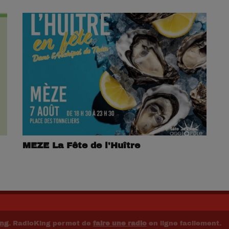
MEZE La Fête de l'Huître
ing
. RadioKing permet de
faire une radio
en ligne facilement.