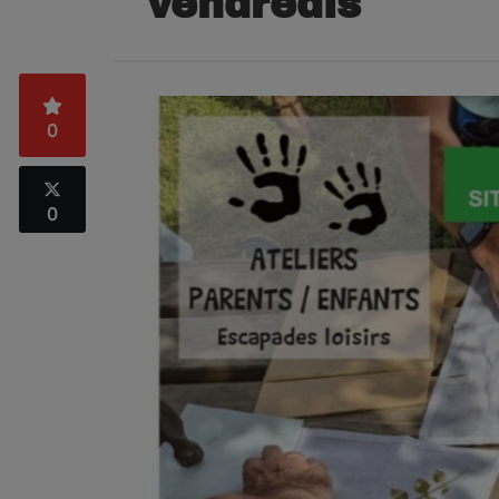
vendredis
0
0