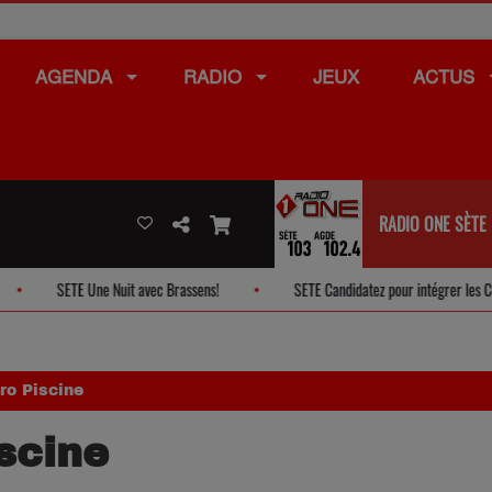
AGENDA
RADIO
JEUX
ACTUS
RADIO ONE SÈTE
SETE Une Nuit avec Brassens!
SETE Candidatez pour intégrer les Conseils d
o Piscine
scine