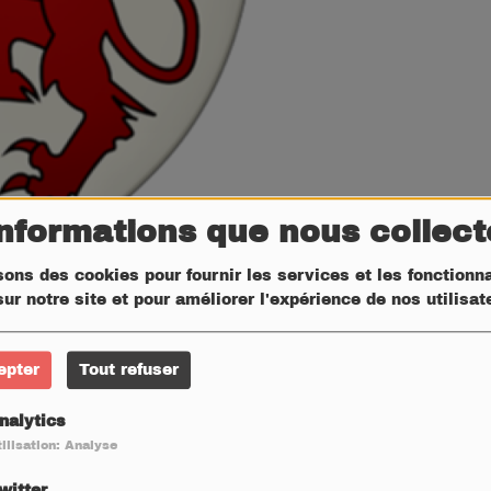
informations que nous collec
sons des cookies pour fournir les services et les fonctionna
ur notre site et pour améliorer l'expérience de nos utilisa
epter
Tout refuser
nalytics
ilisation: Analyse
witter