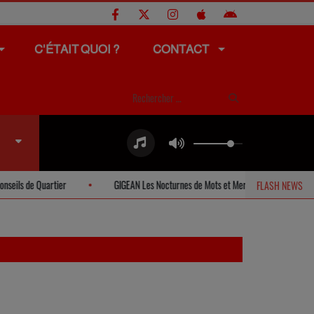
C'ÉTAIT QUOI ?
CONTACT
e Quartier
GIGEAN Les Nocturnes de Mots et Merveilles
BOUZIGUE
FLASH NEWS