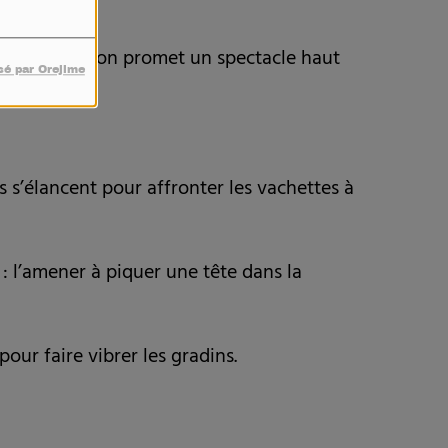
iscine
.
cette animation promet un spectacle haut
sé par Orejime
s s’élancent pour affronter les vachettes à
e : l’amener à piquer une tête dans la
our faire vibrer les gradins.