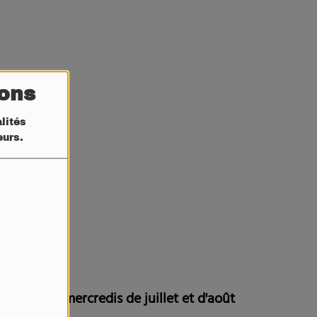
tons
lités
teurs.
d !
Tous les mercredis de juillet et d'août