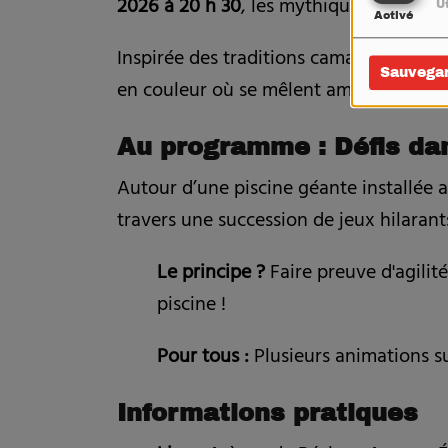
2026 à 20 h 30
, les mythiques Arènes d
Ut
Activé
Inspirée des traditions camarguaises e
Sauvega
en couleur où se mêlent ambiance musica
Au programme : Défis dan
Autour d’une piscine géante installée au
travers une succession de jeux hilarant
Le principe ?
Faire preuve d'agilité
piscine !
Pour tous :
Plusieurs animations su
Informations pratiques