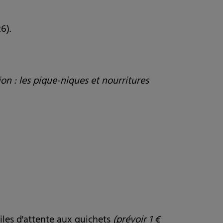
6).
ion : les pique-niques et nourritures
files d'attente aux guichets
(prévoir 1 €