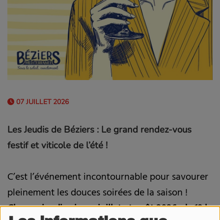
07 JUILLET 2026
Les Jeudis de Béziers : Le grand rendez-vous
festif et viticole de l’été !
C’est l’événement incontournable pour savourer
pleinement les douces soirées de la saison !
Chaque jeudi soir, en juillet et août 2026, de 19 h