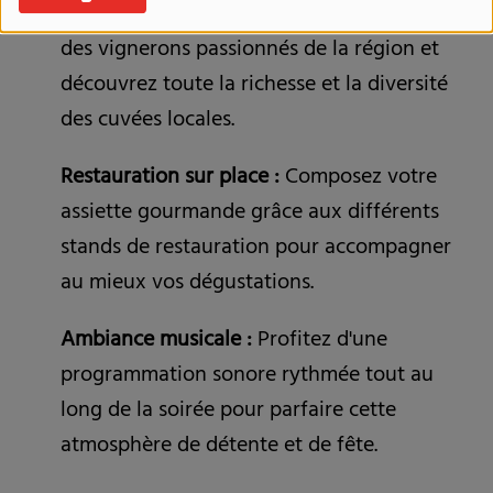
Dégustations de vins :
Allez à la rencontre
des vignerons passionnés de la région et
découvrez toute la richesse et la diversité
des cuvées locales.
Restauration sur place :
Composez votre
assiette gourmande grâce aux différents
stands de restauration pour accompagner
au mieux vos dégustations.
Ambiance musicale :
Profitez d'une
programmation sonore rythmée tout au
long de la soirée pour parfaire cette
atmosphère de détente et de fête.