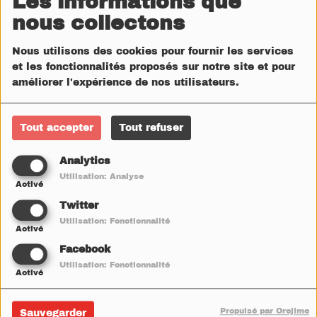
Les informations que
00 à 23 h 00
, les mythiques
Allées Paul Riquet
nous collectons
s’animent et se transforment pour accueillir
les
Jeudis de Béziers
.
Nous utilisons des cookies pour fournir les services
et les fonctionnalités proposés sur notre site et pour
Que vous veniez en famille pour décompresser,
améliorer l'expérience de nos utilisateurs.
entre collègues pour un afterwork ou entre amis
pour célébrer l'été, ce rendez-vous au cœur de la
Tout accepter
Tout refuser
ville met à l'honneur la convivialité, le partage et
Analytics
le savoir-faire de notre terroir.
Utilisation: Analyse
Activé
Twitter
Vins locaux, gourmandises et
Utilisation: Fonctionnalité
Activé
musique sous les platane
Facebook
Laissez-vous séduire par l'ambiance chaleureuse
Utilisation: Fonctionnalité
Activé
et festive de ce grand salon à ciel ouvert :
Propulsé par Orejime
Sauvegarder