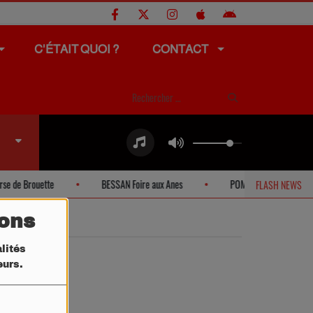
C'ÉTAIT QUOI ?
CONTACT
de Brouette
BESSAN Foire aux Anes
POMEROLS Vide-grenier so
FLASH NEWS
tons
lités
teurs.