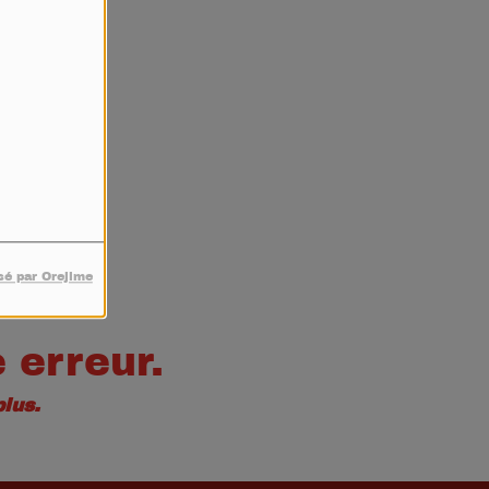
4
sé par Orejime
 erreur.
lus.