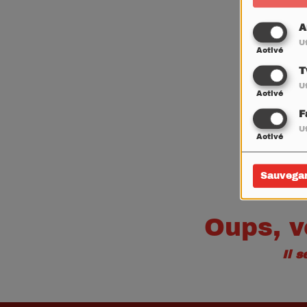
A
Ut
Activé
T
Ut
Activé
F
Ut
Activé
Sauvega
Oups, v
Il 