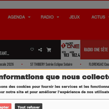
AGENDA
RADIO
JEUX
ACTUS
RADIO ONE SÈTE
ANT...
ale 2026
ST THIBERY Soirée Eclipse Solaire
FLORENSAC Course 
informations que nous collec
sons des cookies pour fournir les services et les fonctionna
ur notre site et pour améliorer l'expérience de nos utilisa
epter
Tout refuser