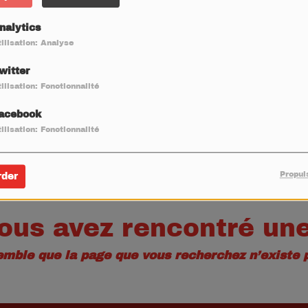
40
nalytics
ilisation: Analyse
witter
ilisation: Fonctionnalité
acebook
ilisation: Fonctionnalité
Propul
rder
ous avez rencontré une
semble que la page que vous recherchez n’existe p