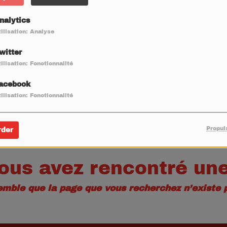
40
nalytics
ilisation: Analyse
witter
ilisation: Fonctionnalité
acebook
ilisation: Fonctionnalité
Propul
rder
ous avez rencontré une
semble que la page que vous recherchez n’existe p