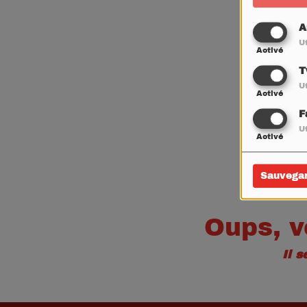
A
Ut
Activé
T
Ut
Activé
F
Ut
Activé
Sauvega
Oups, v
Il 