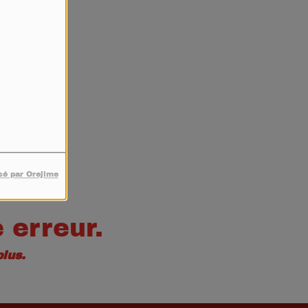
4
sé par Orejime
 erreur.
lus.