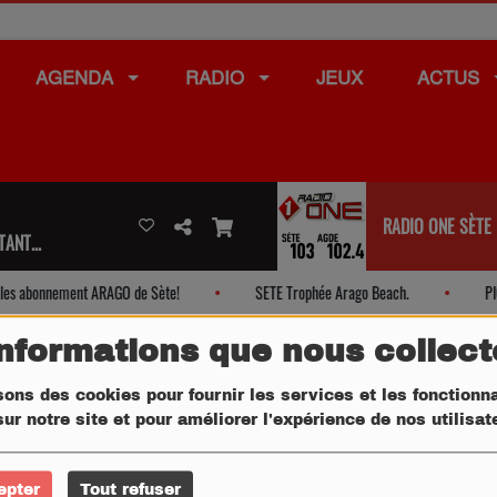
AGENDA
RADIO
JEUX
ACTUS
RADIO ONE SÈTE
ANT...
s abonnement ARAGO de Sète!
SETE Trophée Arago Beach.
PIGNA
informations que nous collec
sons des cookies pour fournir les services et les fonctionna
ur notre site et pour améliorer l'expérience de nos utilisa
epter
Tout refuser