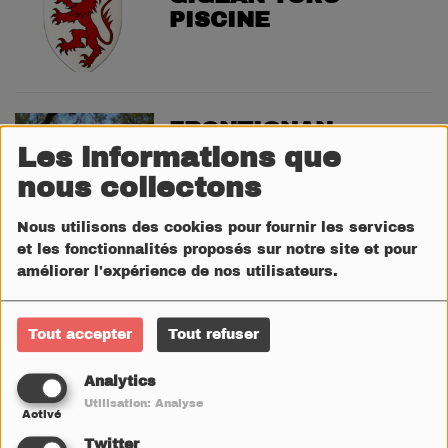
PISCINE
FRONTIGNAN
LUDOTHÈQUE EN
Les informations que
GOGUETTE!
nous collectons
Nous utilisons des cookies pour fournir les services
et les fonctionnalités proposés sur notre site et pour
MEZE LES MARDIS
améliorer l'expérience de nos utilisateurs.
BEACH SOCCER
Tout accepter
Tout refuser
Analytics
PALAVAS MARCHÉS
Utilisation: Analyse
Activé
NOCTURNES « ARTS
& GOURMANDISES
Twitter