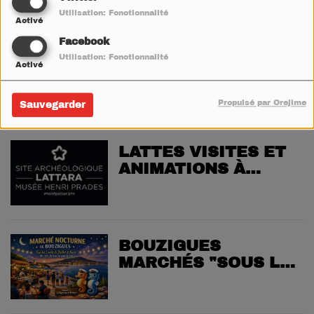
PALAVASIENNES »
Utilisation: Fonctionnalité
Activé
Facebook
PIGNAN MARCHÉS
Utilisation: Fonctionnalité
Activé
NOCTURNES
Propulsé par Orejime
Sauvegarder
LATTES VISITES ET
ANIMATIONS À
LATTARA
BOUZIGUES
MARCHÉS "SOUS LA
LUNE"