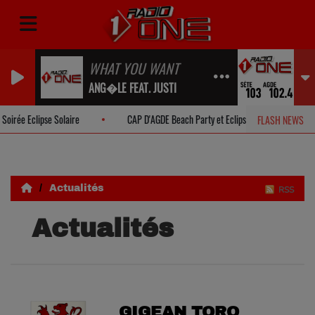
WHAT YOU WANT
ANG�LE FEAT. JUSTI
irée Eclipse Solaire
CAP D'AGDE Beach Party et Eclipse Solaire
FLASH NEWS
Actualités
RSS
Actualités
GIGEAN TORO