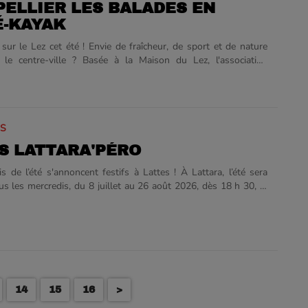
ELLIER LES BALADES EN
-KAYAK
sur le Lez cet été ! Envie de fraîcheur, de sport et de nature
 le centre-ville ? Basée à la Maison du Lez, l'association
Eaux Vives Canoë-Kayak vous propose de découvrir les plaisirs
et la richesse des berges du Lez. Que ce soit en mode loisir, en
sif ou pour une sortie accompagnée, venez pagayer dans un
 ! Découvrez le programme complet et les modalités pratiques
IS
2026. Les Stages Ados (14-16 ans) : De l'initiation à l'eau vive
u vendredi 24 juillet 2026 (de 9 h 30 à 17 h 00) Un stage......
S LATTARA'PÉRO
s de l’été s'annoncent festifs à Lattes ! À Lattara, l’été sera
ous les mercredis, du 8 juillet au 26 août 2026, dès 18 h 30, le
logique Lattara - Musée Henri Prades à Lattes vous donne
pour les Lattara’péro. Avant la plage ou en sortant du travail,
 entre amis ou en solo, venez profiter du musée et de ses
d'une manière totalement inédite. Au programme : des
artistiques originales, des spectacles, des concerts, du cinéma
t des dégustations de......
14
15
16
>