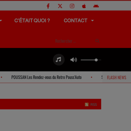
C'ÉTAIT QUOI ?
CONTACT
OUSSAN Les Rendez-vous du Retro Pouss'Auto
SETE Offres spéciales abonn
FLASH NEWS
RSS