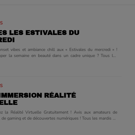
IS
ES LES ESTIVALES DU
REDI
nset vibes et ambiance chill aux « Estivales du mercredi » !
uper la semaine en beauté dans un cadre unique ? Tous les
 l'été, de 18 h 00 à 23 h 00, les Arènes du Crès s'animent pour
r le rendez-vous incontournable de vos soirées estivales : Les
 mercredi. Dès le coucher du soleil, venez plonger dans une
 la fois détendue et festive. Que vous cherchiez un afterwork
IS
ues, un moment de détente entre amis ou une sortie estivale en
 l'adresse idéale pour savourer la douceur de vivre......
IMMERSION RÉALITÉ
ELLE
z la Réalité Virtuelle Gratuitement ! Avis aux amateurs de
, de gaming et de découvertes numériques ! Tous les mardis de
h 00, la direction de la Cohésion Sociale de la ville d'Agde vous
nchir les portes du virtuel. Venez tester gratuitement des