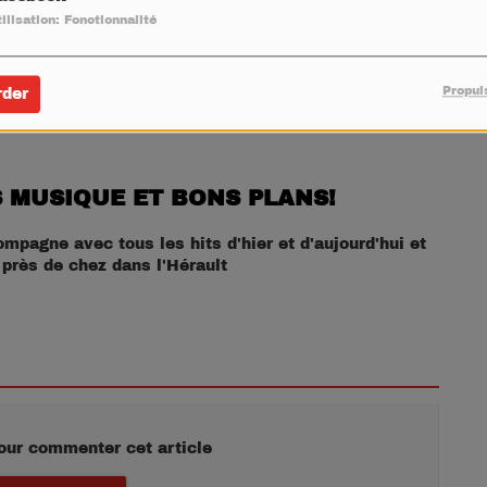
ilisation: Fonctionnalité
Propul
rder
 MUSIQUE ET BONS PLANS!
pagne avec tous les hits d'hier et d'aujourd'hui et
 près de chez dans l'Hérault
our commenter cet article