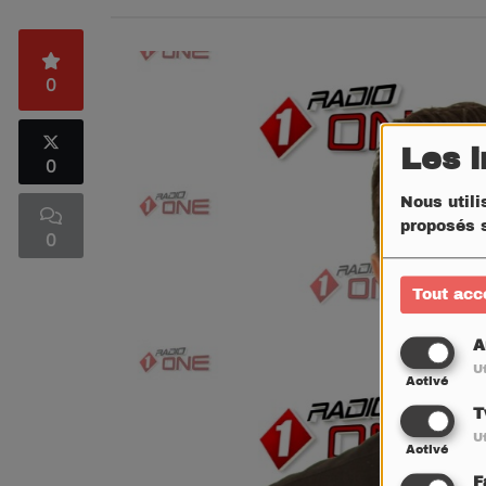
0
Les 
0
Nous utili
proposés s
0
Tout acc
A
Ut
Activé
T
Ut
Activé
F