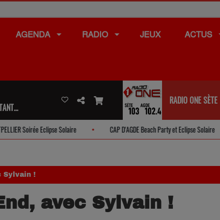
AGENDA
RADIO
JEUX
ACTUS
RADIO ONE SÈTE
ANT...
R Soirée Eclipse Solaire
CAP D'AGDE Beach Party et Eclipse Solaire
Sylvain !
d, avec Sylvain !