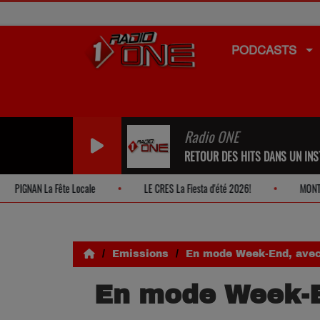
PODCASTS
Radio ONE
RETOUR DES HITS DANS UN INST
IGNAN La Fête Locale
LE CRES La Fiesta d'été 2026!
MONTPELLIE
Emissions
En mode Week-End, avec 
En mode Week-En