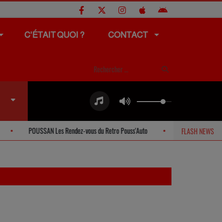
C'ÉTAIT QUOI ?
CONTACT
POUSSAN Les Rendez-vous du Retro Pouss'Auto
SETE Offres spécial
FLASH NEWS