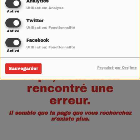
40
Analytics
Utilisation: Analyse
Activé
Twitter
Utilisation: Fonctionnalité
Activé
Facebook
Utilisation: Fonctionnalité
Activé
Propulsé par Orejime
Sauvegarder
Oups, vous avez
rencontré une
erreur.
Il semble que la page que vous recherchez
n’existe plus.