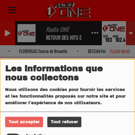
Radio ONE
RETOUR DES HITS DANS UN INSTANT...
FLORENSAC Course de Brouette
BESSAN Foire aux Anes
FLASH NEWS
Les informations que
nous collectons
Nous utilisons des cookies pour fournir les services
et les fonctionnalités proposés sur notre site et pour
améliorer l'expérience de nos utilisateurs.
Tout accepter
Tout refuser