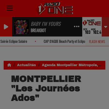
BABY I'M YOURS
BREAKBOT
e Eclipse Solaire
CAP D'AGDE Beach Party et Eclipse Solaire
P
FLASH NEWS
Actualités
Agenda Montpellier Métropole, Pays de l'Or, Lunel
MONTPELLIER
"Les Journées
Ados"