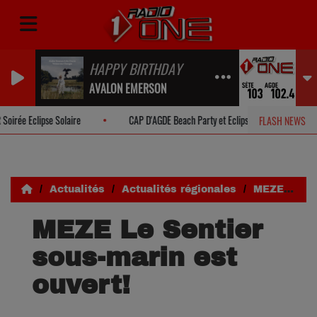
HAPPY BIRTHDAY
AVALON EMERSON
e Eclipse Solaire
CAP D'AGDE Beach Party et Eclipse Solaire
P
FLASH NEWS
Actualités
Actualités régionales
MEZE Le Sentier sous-marin est ouvert!
MEZE Le Sentier
sous-marin est
ouvert!