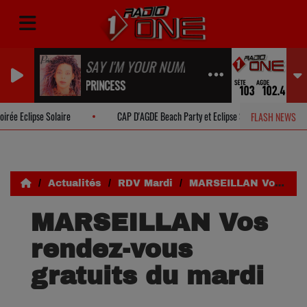
SAY I'M YOUR NUMBER ONE
PRINCESS
 Eclipse Solaire
CAP D'AGDE Beach Party et Eclipse Solaire
PO
FLASH NEWS
Actualités
RDV Mardi
MARSEILLAN Vos rendez-vous gratuits du mardi
MARSEILLAN Vos
rendez-vous
gratuits du mardi