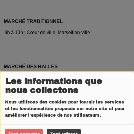
MARCHÉ TRADITIONNEL
8h à 13h : Cœur de ville, Marseillan-ville
MARCHÉ DES HALLES
8h à 13h : Marseillan-ville
Les informations que
nous collectons
Nous utilisons des cookies pour fournir les services
et les fonctionnalités proposés sur notre site et pour
BEACH VOLLEY
améliorer l'expérience de nos utilisateurs.
17h30 à 19h30 : Plage d’Honneur, Marseillan-plage