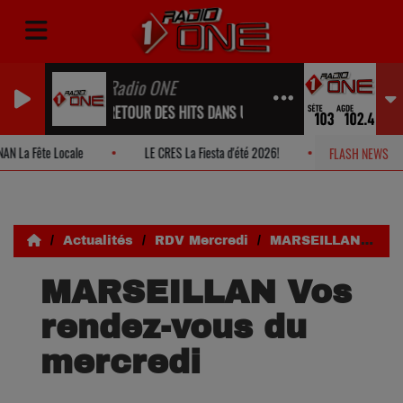
Radio ONE
RETOUR DES HITS DANS UN INSTANT...
N La Fête Locale
LE CRES La Fiesta d'été 2026!
MONTPELLIER So
FLASH NEWS
Actualités
RDV Mercredi
MARSEILLAN Vos rendez-vous du mercredi
MARSEILLAN Vos
rendez-vous du
mercredi