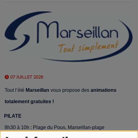
07 JUILLET 2026
Tout l’été
Marseillan
vous propose des
animations
totalement gratuites !
PILATE
8h30 à 10h : Plage du Pous, Marseillan-plage