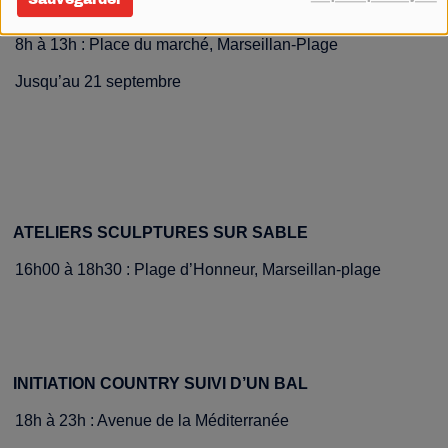
MARCHÉ QUOTIDIEN
8h à 13h : Place du marché, Marseillan-Plage
Jusqu’au 21 septembre
ATELIERS SCULPTURES SUR SABLE
16h00 à 18h30 : Plage d’Honneur, Marseillan-plage
INITIATION COUNTRY SUIVI D’UN BAL
18h à 23h : Avenue de la Méditerranée