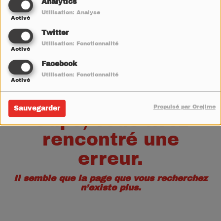
40
Analytics
Utilisation: Analyse
Activé
Twitter
Utilisation: Fonctionnalité
Activé
Facebook
Utilisation: Fonctionnalité
Activé
Propulsé par Orejime
Sauvegarder
Oups, vous avez
rencontré une
erreur.
Il semble que la page que vous recherchez
n’existe plus.