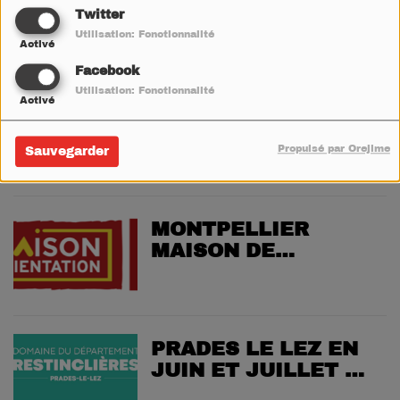
SAISON DU TMS
Twitter
Utilisation: Fonctionnalité
Activé
Facebook
Utilisation: Fonctionnalité
Activé
CAP D'AGDE
MEDITERRANEE
UNE NOUVELLE
Propulsé par Orejime
Sauvegarder
IDENTITÉ VISUELLE
MONTPELLIER
MAISON DE
L'ORIENTATION VOS
RENDEZ-VOUS EN
JUILLET
PRADES LE LEZ EN
JUIN ET JUILLET AU
DOMAINE