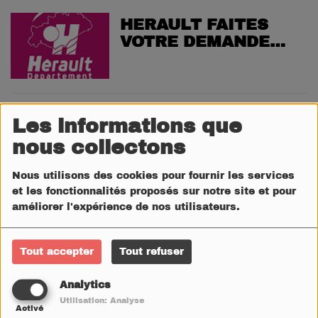
HERAULT FAITES
VOTRE DEMANDE
D'AIDES POUR LA
CANTINE
AGGLO HERAULT
Les informations que
MEDITERRANEE LES
nous collectons
BUS CAP NIGHT
Nous utilisons des cookies pour fournir les services
et les fonctionnalités proposés sur notre site et pour
améliorer l'expérience de nos utilisateurs.
SUMMER TOUR 2026
CPROD BY CASSOU
Tout accepter
Tout refuser
Analytics
Utilisation: Analyse
SETE NOUVELLE
Activé