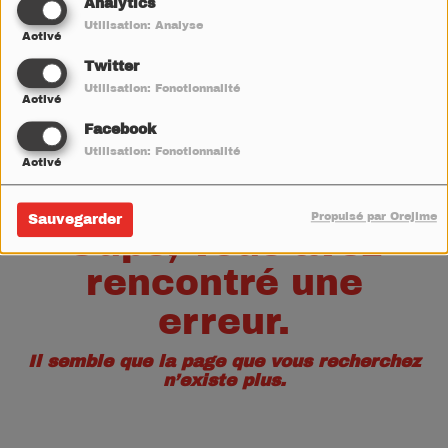
40
Analytics
Utilisation: Analyse
Activé
Twitter
Utilisation: Fonctionnalité
Activé
Facebook
Utilisation: Fonctionnalité
Activé
Propulsé par Orejime
Sauvegarder
Oups, vous avez
rencontré une
erreur.
Il semble que la page que vous recherchez
n’existe plus.