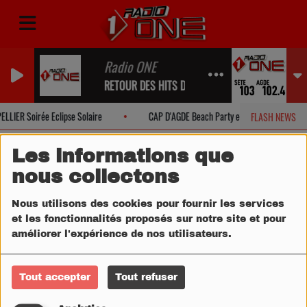
Radio ONE
RETOUR DES HITS DANS UN INSTANT...
LIER Soirée Eclipse Solaire
CAP D'AGDE Beach Party et Eclipse Solaire
FLASH NEWS
Les informations que
nous collectons
Nous utilisons des cookies pour fournir les services
et les fonctionnalités proposés sur notre site et pour
améliorer l'expérience de nos utilisateurs.
Tout accepter
Tout refuser