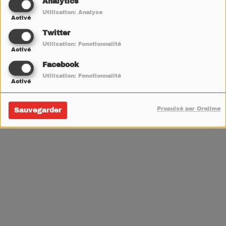
Analytics
Utilisation: Analyse
V
W
X
Y
Z
Activé
Twitter
Utilisation: Fonctionnalité
Activé
Facebook
Utilisation: Fonctionnalité
Activé
Propulsé par Orejime
Sauvegarder